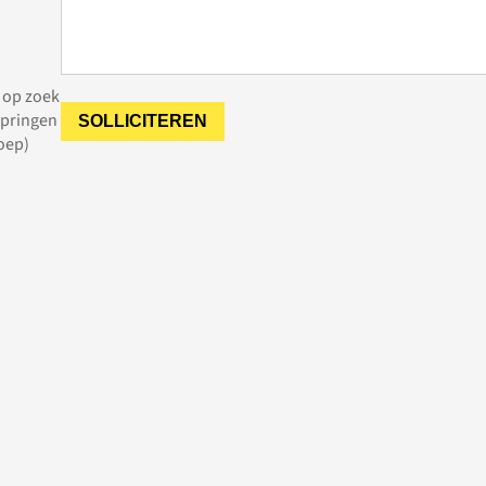
j op zoek
springen
roep)