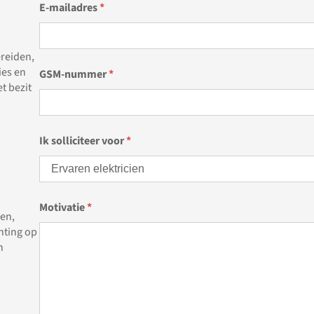
E-mailadres
*
ereiden,
ies en
GSM-nummer
*
et bezit
Ik solliciteer voor
*
Motivatie
*
ren,
chting op
n