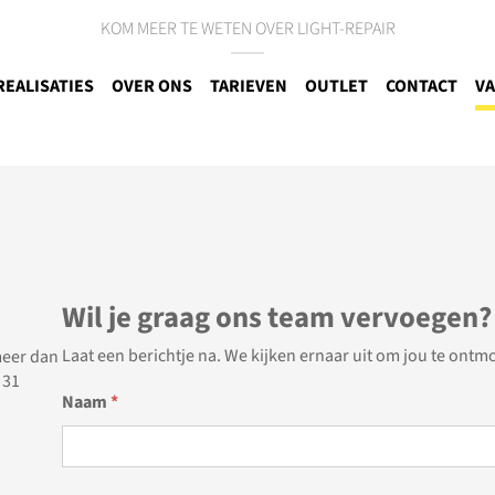
KOM MEER TE WETEN OVER LIGHT-REPAIR
REALISATIES
OVER ONS
TARIEVEN
OUTLET
CONTACT
VA
Wil je graag ons team vervoegen?
Laat een berichtje na. We kijken ernaar uit om jou te ontm
meer dan
 31
Naam
*