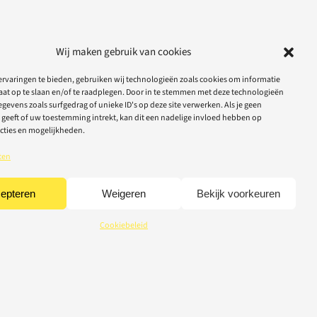
Wij maken gebruik van cookies
rvaringen te bieden, gebruiken wij technologieën zoals cookies om informatie
aat op te slaan en/of te raadplegen. Door in te stemmen met deze technologieën
gevens zoals surfgedrag of unieke ID's op deze site verwerken. Als je geen
geeft of uw toestemming intrekt, kan dit een nadelige invloed hebben op
cties en mogelijkheden.
ten
epteren
Weigeren
Bekijk voorkeuren
Cookiebeleid
CREDITS