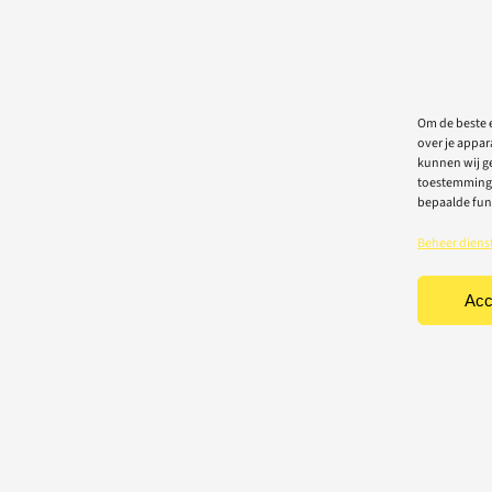
Om de beste e
over je appar
kunnen wij ge
toestemming 
bepaalde fun
Beheer diens
Acc
TEN
CONTACT