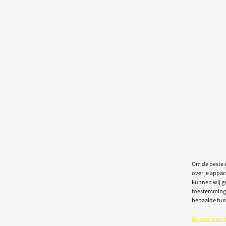
Om de beste e
over je appar
kunnen wij ge
toestemming 
bepaalde fun
Beheer diens