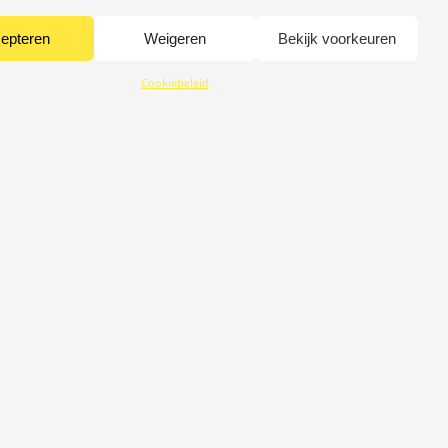
epteren
Weigeren
Bekijk voorkeuren
Cookiebeleid
CREDITS
© 2026 Light-Repair
webdesign Tom Broucke
E