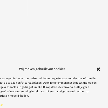
Wij maken gebruik van cookies
rvaringen te bieden, gebruiken wij technologieën zoals cookies om informatie
aat op te slaan en/of te raadplegen. Door in te stemmen met deze technologieën
gevens zoals surfgedrag of unieke ID's op deze site verwerken. Als je geen
geeft of uw toestemming intrekt, kan dit een nadelige invloed hebben op
cties en mogelijkheden.
ten