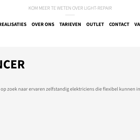
KOM MEER TE WETEN OVER LIGHT-REPAIR
REALISATIES
OVER ONS
TARIEVEN
OUTLET
CONTACT
VA
NCER
 op zoek naar ervaren zelfstandig elektriciens die flexibel kunnen 