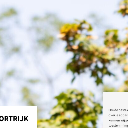
Om de beste e
over je appar
ORTRIJK
kunnen wij ge
toestemming 