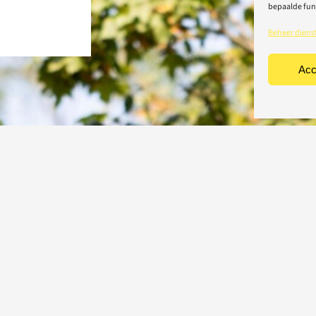
bepaalde fun
Beheer diens
Acc
TEN
CONTACT
Light-repair BV
iciteit
Vredelaan 40
rische toestellen
8500 Kortrijk
houd & herstelling
T: 056 22 22 31
chting