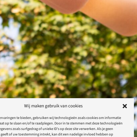
Wij maken gebruik van cookies
rvaringen te bieden, gebruiken wij technologieën zoals cookies om informatie
aat op te slaan en/of te raadplegen. Door in te stemmen met deze technologieën
gevens zoals surfgedrag of unieke ID's op deze site verwerken. Als je geen
geeft of uw toestemming intrekt, kan dit een nadelige invloed hebben op