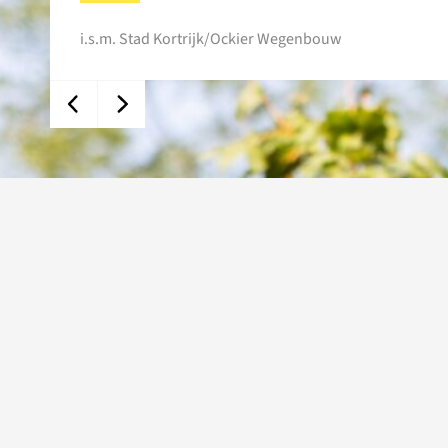
i.s.m. Stad Kortrijk/Ockier Wegenbouw
DIENS
Elektr
Elekt
Onder
Verli