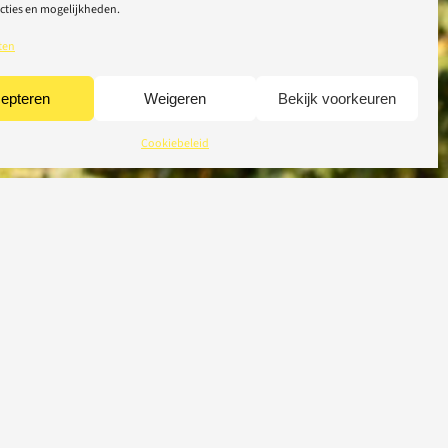
cties en mogelijkheden.
ten
epteren
Weigeren
Bekijk voorkeuren
Cookiebeleid
CREDITS
© 2026 Light-Repair
webdesign Tom Broucke