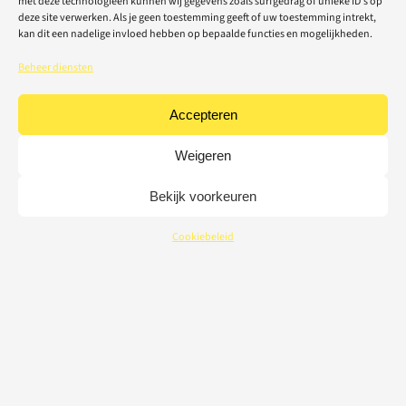
met deze technologieën kunnen wij gegevens zoals surfgedrag of unieke ID's op
deze site verwerken. Als je geen toestemming geeft of uw toestemming intrekt,
kan dit een nadelige invloed hebben op bepaalde functies en mogelijkheden.
Beheer diensten
Accepteren
Weigeren
Bekijk voorkeuren
Cookiebeleid