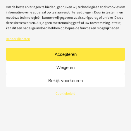
Om de beste ervaringen te bieden, gebruiken wij technologieën zoals cookies om
informatie over je apparaat op te slaan en/of te raadplegen. Door in te stemmen
met deze technologieën kunnen wij gegevens zoals surfgedrag of unieke ID's op
deze site verwerken. Als je geen toestemming geeft of uw toestemming intrekt,
kan dit een nadelige invloed hebben op bepaalde functies en mogelijkheden.
Beheer diensten
Accepteren
Weigeren
Bekijk voorkeuren
Cookiebeleid