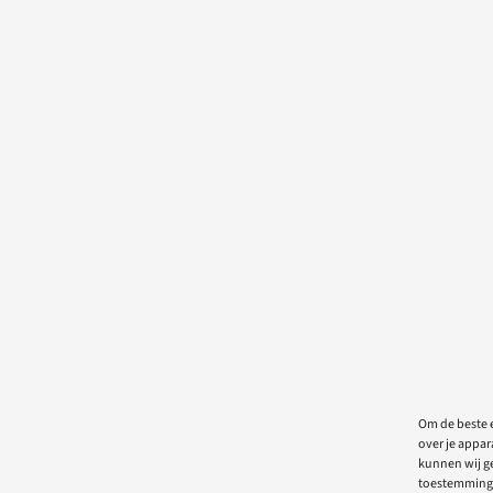
Om de beste e
over je appar
kunnen wij ge
toestemming 