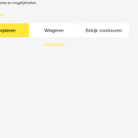
cties en mogelijkheden.
ten
epteren
Weigeren
Bekijk voorkeuren
Cookiebeleid
CREDITS
© 2026 Light-Repair
webdesign Tom Broucke