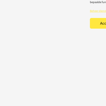
bepaalde fun
Beheer diens
Acc
TEN
CONTACT
Light-repair BV
iciteit
Vredelaan 40
rische toestellen
8500 Kortrijk
houd & herstelling
T: 056 22 22 31
chting