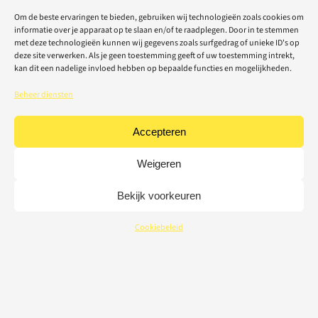
Om de beste ervaringen te bieden, gebruiken wij technologieën zoals cookies om
informatie over je apparaat op te slaan en/of te raadplegen. Door in te stemmen
met deze technologieën kunnen wij gegevens zoals surfgedrag of unieke ID's op
deze site verwerken. Als je geen toestemming geeft of uw toestemming intrekt,
kan dit een nadelige invloed hebben op bepaalde functies en mogelijkheden.
Beheer diensten
Accepteren
Weigeren
Bekijk voorkeuren
Cookiebeleid