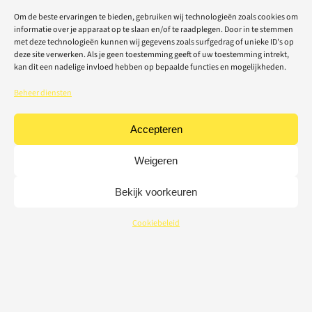
Om de beste ervaringen te bieden, gebruiken wij technologieën zoals cookies om
informatie over je apparaat op te slaan en/of te raadplegen. Door in te stemmen
met deze technologieën kunnen wij gegevens zoals surfgedrag of unieke ID's op
deze site verwerken. Als je geen toestemming geeft of uw toestemming intrekt,
kan dit een nadelige invloed hebben op bepaalde functies en mogelijkheden.
Beheer diensten
Accepteren
Weigeren
Bekijk voorkeuren
Cookiebeleid