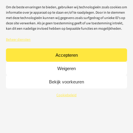
Om de beste ervaringen te bieden, gebruiken wij technologieën zoals cookies om
informatie over je apparaat op te slaan en/of te raadplegen. Door in te stemmen
met deze technologieën kunnen wij gegevens zoals surfgedrag of unieke ID's op
deze site verwerken. Als je geen toestemming geeft of uw toestemming intrekt,
kan dit een nadelige invloed hebben op bepaalde functies en mogelijkheden.
Beheer diensten
Accepteren
Weigeren
Bekijk voorkeuren
Cookiebeleid