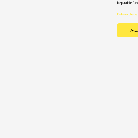
bepaalde fun
Beheer diens
Acc
TEN
CONTACT
Light-repair BV
iciteit
Vredelaan 40
rische toestellen
8500 Kortrijk
houd & herstelling
T: 056 22 22 31
chting