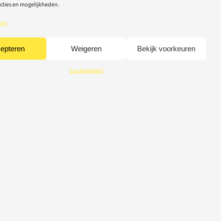
cties en mogelijkheden.
ten
epteren
Weigeren
Bekijk voorkeuren
Cookiebeleid
CREDITS
© 2026 Light-Repair
webdesign Tom Broucke