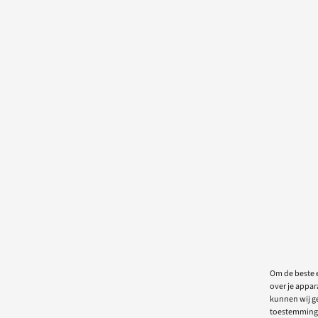
Om de beste e
over je appar
kunnen wij ge
toestemming 