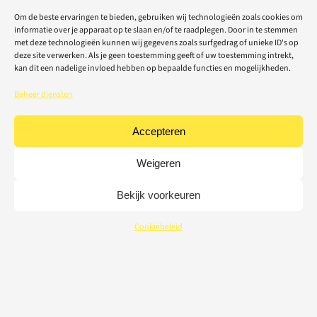
Om de beste ervaringen te bieden, gebruiken wij technologieën zoals cookies om
informatie over je apparaat op te slaan en/of te raadplegen. Door in te stemmen
met deze technologieën kunnen wij gegevens zoals surfgedrag of unieke ID's op
deze site verwerken. Als je geen toestemming geeft of uw toestemming intrekt,
kan dit een nadelige invloed hebben op bepaalde functies en mogelijkheden.
Beheer diensten
Accepteren
Weigeren
Bekijk voorkeuren
Cookiebeleid