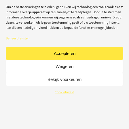
Om de beste ervaringen te bieden, gebruiken wij technologieën zoals cookies om
informatie over je apparaat op te slaan en/of te raadplegen. Door in te stemmen
met deze technologieën kunnen wij gegevens zoals surfgedrag of unieke ID's op
deze site verwerken. Als je geen toestemming geeft of uw toestemming intrekt,
kan dit een nadelige invloed hebben op bepaalde functies en mogelijkheden.
Beheer diensten
Accepteren
Weigeren
Bekijk voorkeuren
Cookiebeleid