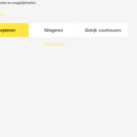
cties en mogelijkheden.
ten
epteren
Weigeren
Bekijk voorkeuren
Cookiebeleid
CREDITS
© 2026 Light-Repair
webdesign Tom Broucke