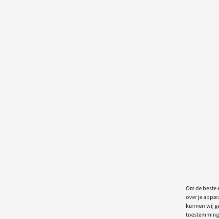
Om de beste e
over je appar
kunnen wij ge
toestemming 