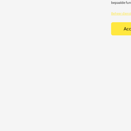
bepaalde fun
Beheer diens
Acc
TEN
CONTACT
Light-repair BV
iciteit
Vredelaan 40
rische toestellen
8500 Kortrijk
houd & herstelling
T: 056 22 22 31
chting