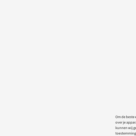
Om de beste e
over je appar
kunnen wij ge
toestemming 