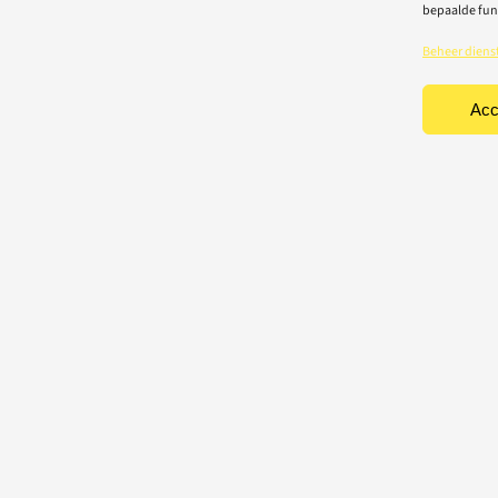
bepaalde fun
Beheer diens
Acc
TEN
CONTACT
Light-repair BV
iciteit
Vredelaan 40
rische toestellen
8500 Kortrijk
houd & herstelling
T: 056 22 22 31
chting