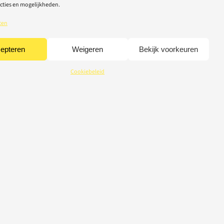
cties en mogelijkheden.
ten
epteren
Weigeren
Bekijk voorkeuren
Cookiebeleid
CREDITS
© 2026 Light-Repair
webdesign Tom Broucke