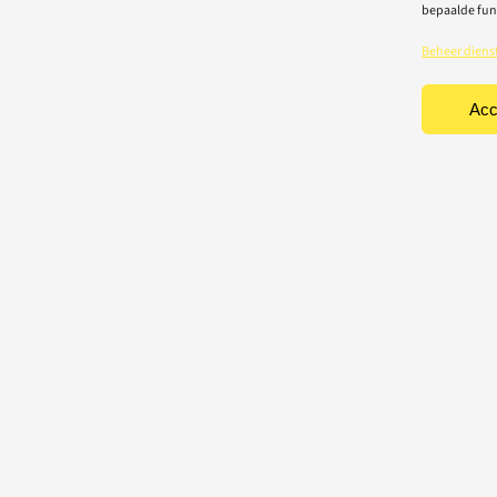
bepaalde fun
Beheer diens
Acc
TEN
CONTACT
Light-repair BV
iciteit
Vredelaan 40
rische toestellen
8500 Kortrijk
houd & herstelling
T: 056 22 22 31
chting