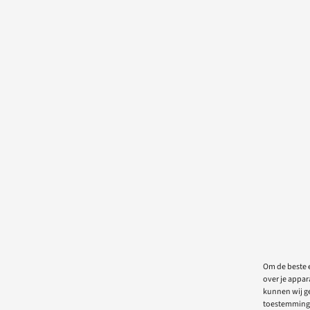
Om de beste e
over je appar
kunnen wij ge
toestemming 