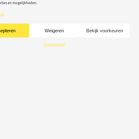
cties en mogelijkheden.
ten
epteren
Weigeren
Bekijk voorkeuren
Cookiebeleid
CREDITS
© 2026 Light-Repair
webdesign Tom Broucke