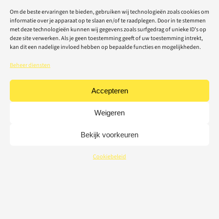
Om de beste ervaringen te bieden, gebruiken wij technologieën zoals cookies om
informatie over je apparaat op te slaan en/of te raadplegen. Door in te stemmen
met deze technologieën kunnen wij gegevens zoals surfgedrag of unieke ID's op
deze site verwerken. Als je geen toestemming geeft of uw toestemming intrekt,
kan dit een nadelige invloed hebben op bepaalde functies en mogelijkheden.
Beheer diensten
Accepteren
Weigeren
Bekijk voorkeuren
Cookiebeleid