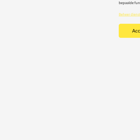
bepaalde fun
Beheer diens
Acc
TEN
CONTACT
Light-repair BV
iciteit
Vredelaan 40
rische toestellen
8500 Kortrijk
houd & herstelling
T: 056 22 22 31
chting