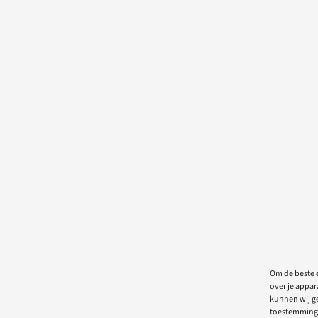
Om de beste e
over je appar
kunnen wij ge
toestemming 