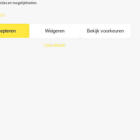
cties en mogelijkheden.
ten
epteren
Weigeren
Bekijk voorkeuren
Cookiebeleid
CREDITS
© 2026 Light-Repair
webdesign Tom Broucke