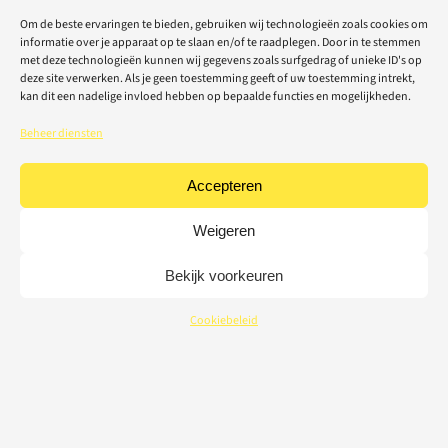
Om de beste ervaringen te bieden, gebruiken wij technologieën zoals cookies om
informatie over je apparaat op te slaan en/of te raadplegen. Door in te stemmen
met deze technologieën kunnen wij gegevens zoals surfgedrag of unieke ID's op
deze site verwerken. Als je geen toestemming geeft of uw toestemming intrekt,
kan dit een nadelige invloed hebben op bepaalde functies en mogelijkheden.
Beheer diensten
Accepteren
Weigeren
Bekijk voorkeuren
Cookiebeleid