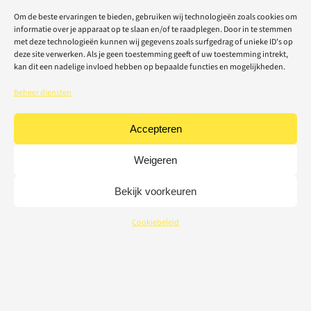
Om de beste ervaringen te bieden, gebruiken wij technologieën zoals cookies om
informatie over je apparaat op te slaan en/of te raadplegen. Door in te stemmen
met deze technologieën kunnen wij gegevens zoals surfgedrag of unieke ID's op
deze site verwerken. Als je geen toestemming geeft of uw toestemming intrekt,
kan dit een nadelige invloed hebben op bepaalde functies en mogelijkheden.
Beheer diensten
Accepteren
Weigeren
Bekijk voorkeuren
Cookiebeleid