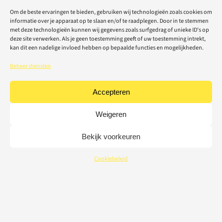
Om de beste ervaringen te bieden, gebruiken wij technologieën zoals cookies om
informatie over je apparaat op te slaan en/of te raadplegen. Door in te stemmen
met deze technologieën kunnen wij gegevens zoals surfgedrag of unieke ID's op
deze site verwerken. Als je geen toestemming geeft of uw toestemming intrekt,
kan dit een nadelige invloed hebben op bepaalde functies en mogelijkheden.
Beheer diensten
Accepteren
Weigeren
Bekijk voorkeuren
Cookiebeleid