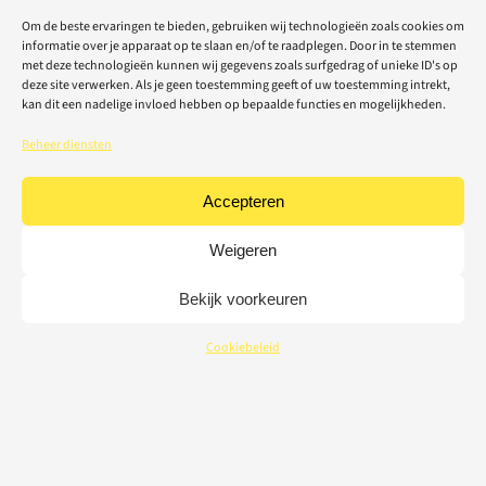
Om de beste ervaringen te bieden, gebruiken wij technologieën zoals cookies om
informatie over je apparaat op te slaan en/of te raadplegen. Door in te stemmen
met deze technologieën kunnen wij gegevens zoals surfgedrag of unieke ID's op
deze site verwerken. Als je geen toestemming geeft of uw toestemming intrekt,
kan dit een nadelige invloed hebben op bepaalde functies en mogelijkheden.
Beheer diensten
Accepteren
Weigeren
Bekijk voorkeuren
Cookiebeleid