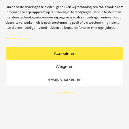
Om de beste ervaringen te bieden, gebruiken wij technologieën zoals cookies om
informatie over je apparaat op te slaan en/of te raadplegen. Door in te stemmen
met deze technologieën kunnen wij gegevens zoals surfgedrag of unieke ID's op
deze site verwerken. Als je geen toestemming geeft of uw toestemming intrekt,
kan dit een nadelige invloed hebben op bepaalde functies en mogelijkheden.
Beheer diensten
Accepteren
Weigeren
Bekijk voorkeuren
Cookiebeleid