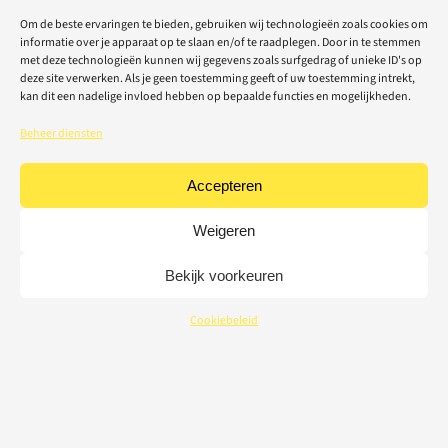
Om de beste ervaringen te bieden, gebruiken wij technologieën zoals cookies om
informatie over je apparaat op te slaan en/of te raadplegen. Door in te stemmen
met deze technologieën kunnen wij gegevens zoals surfgedrag of unieke ID's op
deze site verwerken. Als je geen toestemming geeft of uw toestemming intrekt,
kan dit een nadelige invloed hebben op bepaalde functies en mogelijkheden.
Beheer diensten
Accepteren
Weigeren
Bekijk voorkeuren
Cookiebeleid