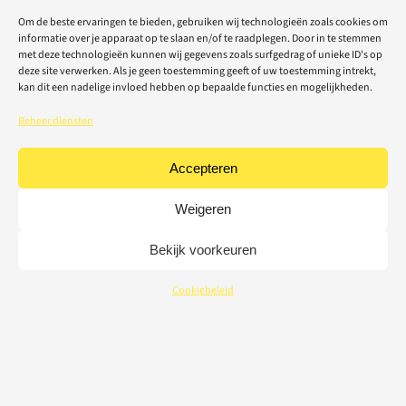
Om de beste ervaringen te bieden, gebruiken wij technologieën zoals cookies om
informatie over je apparaat op te slaan en/of te raadplegen. Door in te stemmen
met deze technologieën kunnen wij gegevens zoals surfgedrag of unieke ID's op
deze site verwerken. Als je geen toestemming geeft of uw toestemming intrekt,
kan dit een nadelige invloed hebben op bepaalde functies en mogelijkheden.
Beheer diensten
Accepteren
Weigeren
Bekijk voorkeuren
Cookiebeleid