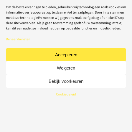
Om de beste ervaringen te bieden, gebruiken wij technologieën zoals cookies om
informatie over je apparaat op te slaan en/of te raadplegen. Door in te stemmen
met deze technologieën kunnen wij gegevens zoals surfgedrag of unieke ID's op
deze site verwerken. Als je geen toestemming geeft of uw toestemming intrekt,
kan dit een nadelige invloed hebben op bepaalde functies en mogelijkheden.
Beheer diensten
Accepteren
Weigeren
Bekijk voorkeuren
Cookiebeleid