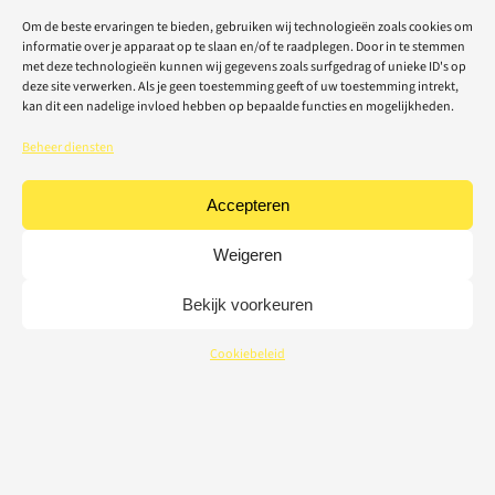
Om de beste ervaringen te bieden, gebruiken wij technologieën zoals cookies om
informatie over je apparaat op te slaan en/of te raadplegen. Door in te stemmen
met deze technologieën kunnen wij gegevens zoals surfgedrag of unieke ID's op
deze site verwerken. Als je geen toestemming geeft of uw toestemming intrekt,
kan dit een nadelige invloed hebben op bepaalde functies en mogelijkheden.
Beheer diensten
Accepteren
Weigeren
Bekijk voorkeuren
Cookiebeleid