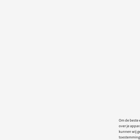
Om de beste e
over je appar
kunnen wij ge
toestemming 