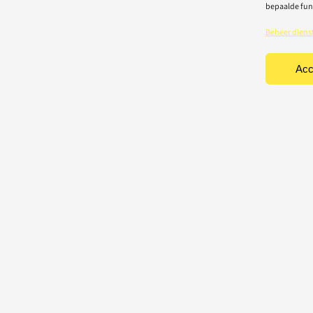
bepaalde fun
Beheer diens
Acc
TEN
CONTACT
Light-repair BV
iciteit
Vredelaan 40
rische toestellen
8500 Kortrijk
houd & herstelling
T: 056 22 22 31
chting