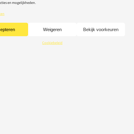
cties en mogelijkheden.
ten
epteren
Weigeren
Bekijk voorkeuren
Cookiebeleid
CREDITS
© 2026 Light-Repair
webdesign Tom Broucke