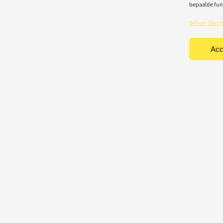
bepaalde fun
Beheer diens
Acc
TEN
CONTACT
Light-repair BV
iciteit
Vredelaan 40
rische toestellen
8500 Kortrijk
houd & herstelling
T: 056 22 22 31
chting