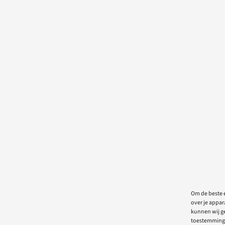
Om de beste e
over je appar
kunnen wij ge
toestemming 