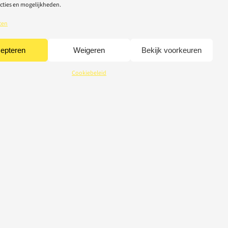
cties en mogelijkheden.
ten
epteren
Weigeren
Bekijk voorkeuren
Cookiebeleid
CREDITS
© 2026 Light-Repair
webdesign Tom Broucke