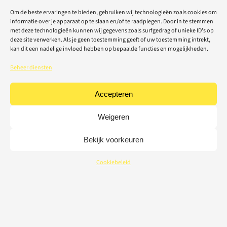
Om de beste ervaringen te bieden, gebruiken wij technologieën zoals cookies om
informatie over je apparaat op te slaan en/of te raadplegen. Door in te stemmen
met deze technologieën kunnen wij gegevens zoals surfgedrag of unieke ID's op
deze site verwerken. Als je geen toestemming geeft of uw toestemming intrekt,
kan dit een nadelige invloed hebben op bepaalde functies en mogelijkheden.
Beheer diensten
Accepteren
Weigeren
Bekijk voorkeuren
Cookiebeleid