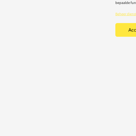
bepaalde fun
Beheer diens
Acc
TEN
CONTACT
Light-repair BV
iciteit
Vredelaan 40
rische toestellen
8500 Kortrijk
houd & herstelling
T: 056 22 22 31
chting