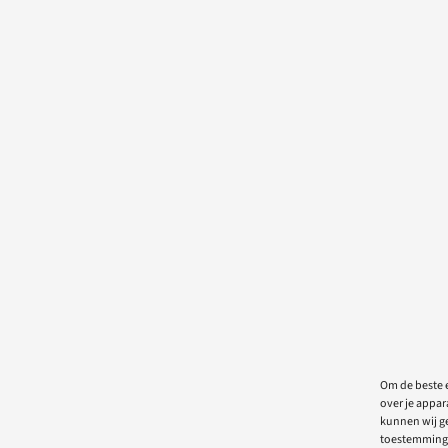
Om de beste e
over je appar
kunnen wij ge
toestemming 