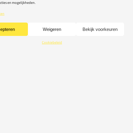
cties en mogelijkheden.
ten
epteren
Weigeren
Bekijk voorkeuren
Cookiebeleid
CREDITS
© 2026 Light-Repair
webdesign Tom Broucke