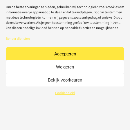
Om de beste ervaringen te bieden, gebruiken wij technologieën zoals cookies om
informatie over je apparaat op te slaan en/of te raadplegen. Door in te stemmen
met deze technologieën kunnen wij gegevens zoals surfgedrag of unieke ID's op
deze site verwerken. Als je geen toestemming geeft of uw toestemming intrekt,
kan dit een nadelige invloed hebben op bepaalde functies en mogelijkheden.
Beheer diensten
Accepteren
Weigeren
Bekijk voorkeuren
Cookiebeleid