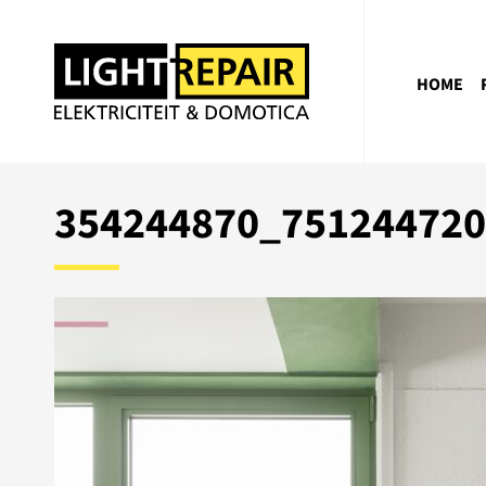
HOME
354244870_75124472