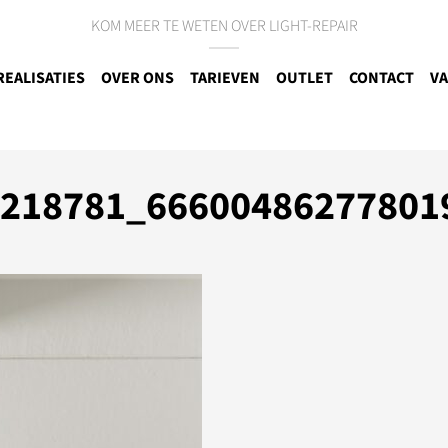
KOM MEER TE WETEN OVER LIGHT-REPAIR
REALISATIES
OVER ONS
TARIEVEN
OUTLET
CONTACT
VA
0218781_66600486277801