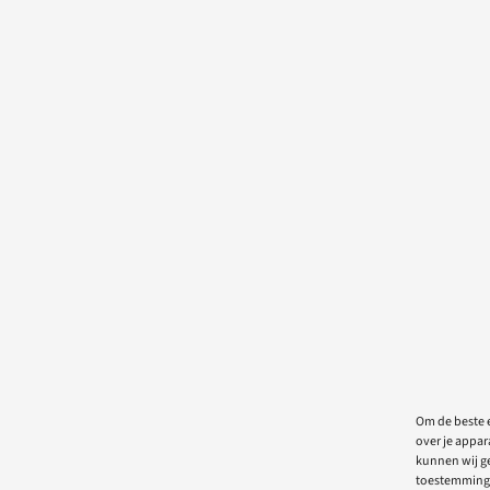
Om de beste e
over je appar
kunnen wij ge
toestemming 