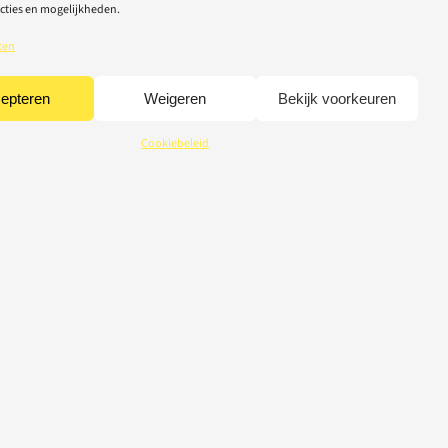
cties en mogelijkheden.
ten
epteren
Weigeren
Bekijk voorkeuren
Cookiebeleid
CREDITS
© 2026 Light-Repair
webdesign Tom Broucke