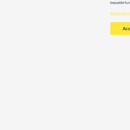
bepaalde fun
Beheer diens
Acc
TEN
CONTACT
Light-repair BV
iciteit
Vredelaan 40
rische toestellen
8500 Kortrijk
houd & herstelling
T: 056 22 22 31
chting