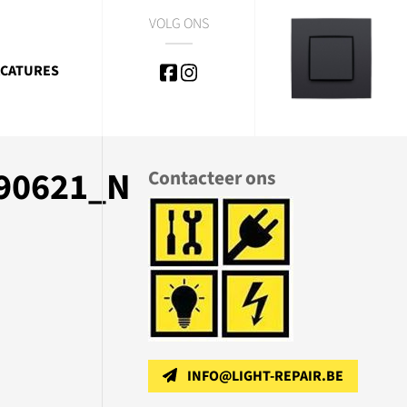
VOLG ONS
CATURES
90621_N
Contacteer ons
INFO@LIGHT-REPAIR.BE