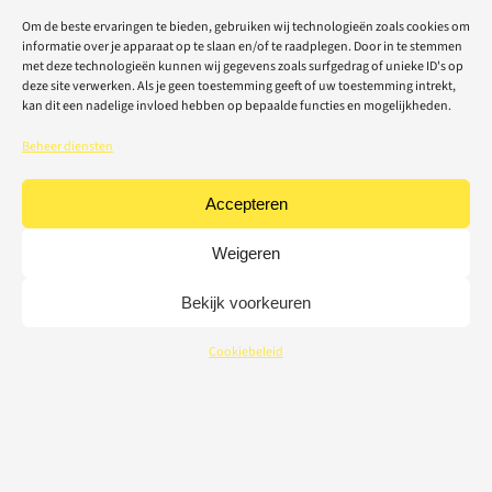
Om de beste ervaringen te bieden, gebruiken wij technologieën zoals cookies om
informatie over je apparaat op te slaan en/of te raadplegen. Door in te stemmen
met deze technologieën kunnen wij gegevens zoals surfgedrag of unieke ID's op
deze site verwerken. Als je geen toestemming geeft of uw toestemming intrekt,
kan dit een nadelige invloed hebben op bepaalde functies en mogelijkheden.
Beheer diensten
Accepteren
Weigeren
Bekijk voorkeuren
Cookiebeleid