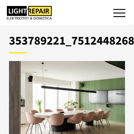
353789221_751244826