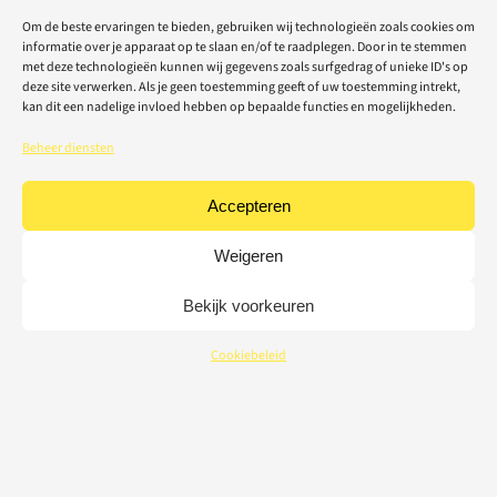
Om de beste ervaringen te bieden, gebruiken wij technologieën zoals cookies om
informatie over je apparaat op te slaan en/of te raadplegen. Door in te stemmen
met deze technologieën kunnen wij gegevens zoals surfgedrag of unieke ID's op
deze site verwerken. Als je geen toestemming geeft of uw toestemming intrekt,
kan dit een nadelige invloed hebben op bepaalde functies en mogelijkheden.
Beheer diensten
Accepteren
Weigeren
Bekijk voorkeuren
Cookiebeleid