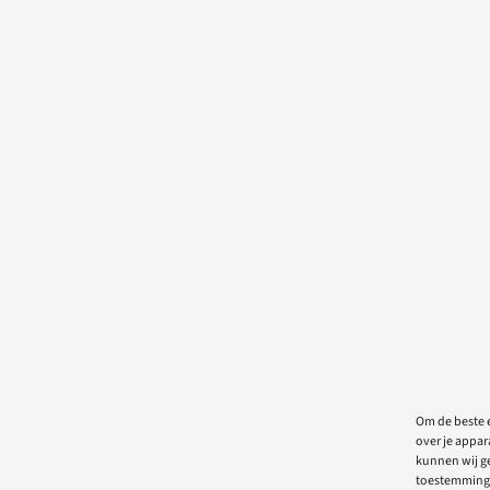
Om de beste e
over je appar
kunnen wij ge
toestemming 