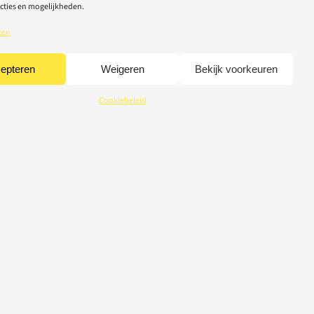
cties en mogelijkheden.
ten
epteren
Weigeren
Bekijk voorkeuren
Cookiebeleid
CREDITS
© 2026 Light-Repair
webdesign Tom Broucke