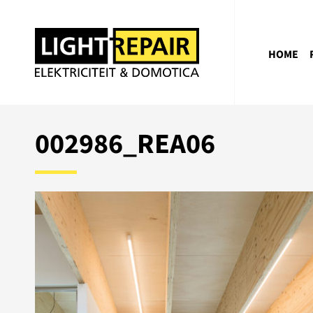
HOME
002986_REA06