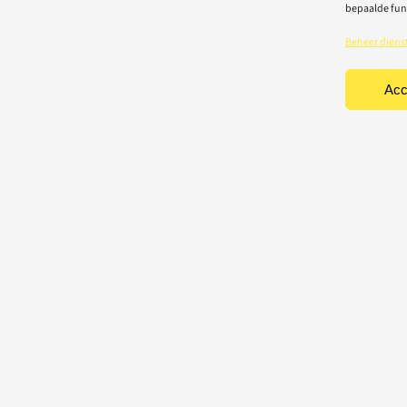
bepaalde fun
Beheer diens
Acc
TEN
CONTACT
Light-repair BV
iciteit
Vredelaan 40
rische toestellen
8500 Kortrijk
houd & herstelling
T: 056 22 22 31
chting