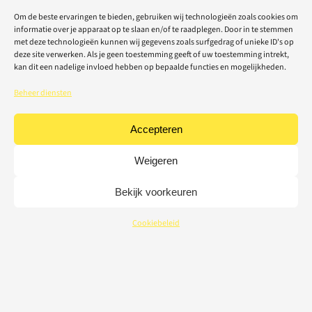
Om de beste ervaringen te bieden, gebruiken wij technologieën zoals cookies om
informatie over je apparaat op te slaan en/of te raadplegen. Door in te stemmen
met deze technologieën kunnen wij gegevens zoals surfgedrag of unieke ID's op
deze site verwerken. Als je geen toestemming geeft of uw toestemming intrekt,
kan dit een nadelige invloed hebben op bepaalde functies en mogelijkheden.
Beheer diensten
Accepteren
Weigeren
Bekijk voorkeuren
Cookiebeleid