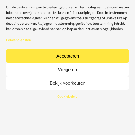
Om de beste ervaringen te bieden, gebruiken wij technologieën zoals cookies om
informatie over je apparaat op te slaan en/of te raadplegen. Door in te stemmen
met deze technologieën kunnen wij gegevens zoals surfgedrag of unieke ID's op
deze site verwerken. Als je geen toestemming geeft of uw toestemming intrekt,
kan dit een nadelige invloed hebben op bepaalde functies en mogelijkheden.
Beheer diensten
Accepteren
Weigeren
Bekijk voorkeuren
Cookiebeleid